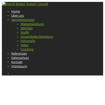
Home
Über uns
Dienstleistungen
Webentwicklung
SEO/SEA
Grafik
Social Media Marketing
Fotografie
Video
Coaching
Referenzen
Datenschutz
Kontakt
Impressum
Webentwicklung